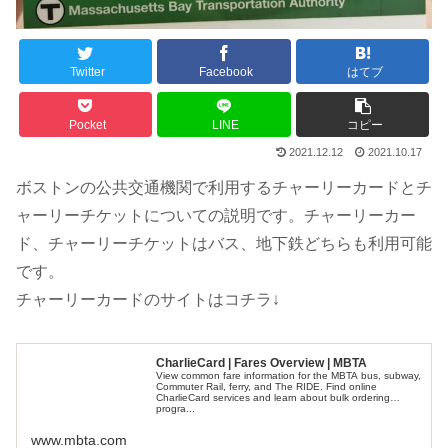
Twitter
Facebook
はてブ
Pocket
LINE
コピー
2021.12.12
2021.10.17
ボストンの公共交通機関で利用するチャーリーカードとチ
ャーリーチケットについての説明です。チャーリーカー
ド、チャーリーチケットはバス、地下鉄どちらも利用可能
です。
チャーリーカードのサイトはコチラ↓
CharlieCard | Fares Overview | MBTA
View common fare information for the MBTA bus, subway,
Commuter Rail, ferry, and The RIDE. Find online
CharlieCard services and learn about bulk ordering
progra...
www.mbta.com