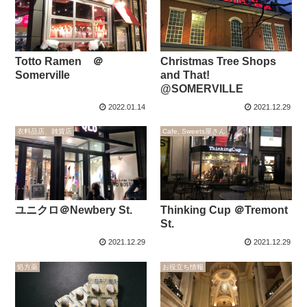
Totto Ramen ＠
Christmas Tree Shops
Somerville
and That!
@SOMERVILLE
2022.01.14
2021.12.29
衣料品店、雑貨店
Cafe, Sweets屋さん
ユニクロ＠Newbery St.
Thinking Cup ＠Tremont
St.
2021.12.29
2021.12.29
処方薬
お役立ち情報