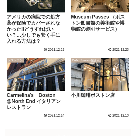
アメリカの病院での処方
Museum Passes （ボス
薬が保険でカバーされな
トン図書館の美術館や博
かった!!どうすればい
物館の割引サービス）
い？…少しでも安く手に
入れる方法は？
2021.12.23
2021.12.23
レストラン
Cafe, Sweets屋さん
Carmelina’s Boston
小川珈琲ボストン店
@North End イタリアン
レストラン
2021.12.14
2021.12.13