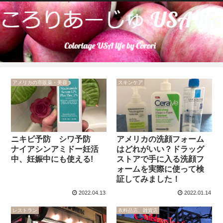
アメリカの市販薬・美容
スキンケア
ニキビ予防 シワ予防
アメリカの洗顔フォーム
ナイアシンアミドー妊活
はどれがいい？ドラッグ
中、妊娠中にも使える!
ストアで手に入る洗顔フ
ォームを実際に使って検
証してみました！
2022.04.13
2022.01.14
レストラン
衣料品店、雑貨店