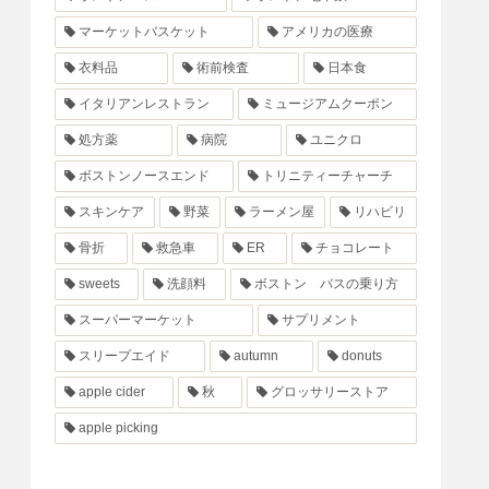
マーケットバスケット
アメリカの医療
衣料品
術前検査
日本食
イタリアンレストラン
ミュージアムクーポン
処方薬
病院
ユニクロ
ボストンノースエンド
トリニティーチャーチ
スキンケア
野菜
ラーメン屋
リハビリ
骨折
救急車
ER
チョコレート
sweets
洗顔料
ボストン バスの乗り方
スーパーマーケット
サプリメント
スリープエイド
autumn
donuts
apple cider
秋
グロッサリーストア
apple picking