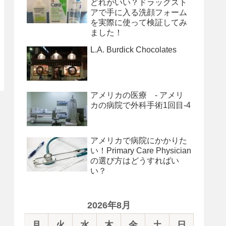
どれがいい？ドラッグスト
アで手に入る洗顔フォーム
を実際に使って検証してみ
ました！
L.A. Burdick Chocolates
アメリカの医療 - アメリ
カの病院で外科手術1回目-4
アメリカで病院にかかりた
い！Primary Care Physician
の選び方はどうすればい
い？
2026年8月
月
火
水
木
金
土
日