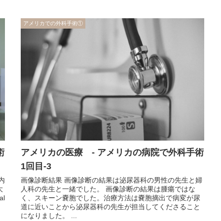
アメリカでの外科手術①
術
アメリカの医療 - アメリカの病院で外科手術
1回目-3
内
画像診断結果 画像診断の結果は泌尿器科の男性の先生と婦
大
人科の先生と一緒でした。 画像診断の結果は腫瘍ではな
al
く、スキーン嚢胞でした。治療方法は嚢胞摘出で病変が尿
道に近いことから泌尿器科の先生が担当してくださること
になりました。 ...